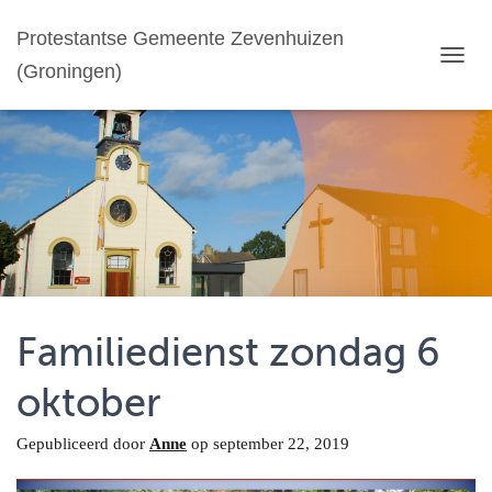
Protestantse Gemeente Zevenhuizen
(Groningen)
T
O
G
G
L
E
N
A
V
I
G
A
T
Familiedienst zondag 6
I
E
oktober
Gepubliceerd door
Anne
op
september 22, 2019