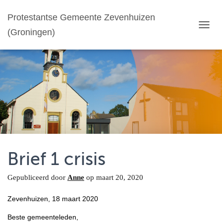
Protestantse Gemeente Zevenhuizen
(Groningen)
T
O
G
G
L
E
N
A
V
I
G
A
T
Brief 1 crisis
I
E
Gepubliceerd door
Anne
op
maart 20, 2020
Zevenhuizen, 18 maart 2020
Beste gemeenteleden,