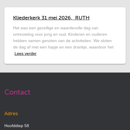
Kliederkerk 31 mei 2026, RUTH
Het was een gezellige en waardevolle dag van
ontmoeting voor jong en oud. Kinderen en ouderen
hebben samen genoten van de activiteiten. We sloten
de dag af met een hapje en een drankje, waardoor het
Lees verder
Contact
Adres
Hoofddiep 58