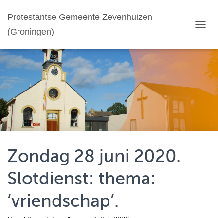
Protestantse Gemeente Zevenhuizen
(Groningen)
T
O
G
G
L
E
N
A
V
I
G
A
T
Zondag 28 juni 2020.
I
E
Slotdienst: thema:
‘vriendschap’.