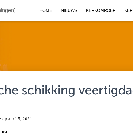
ingen)
HOME
NIEUWS
KERKOMROEP
KER
sche schikking veertigda
e
op
april 5, 2021
 jou