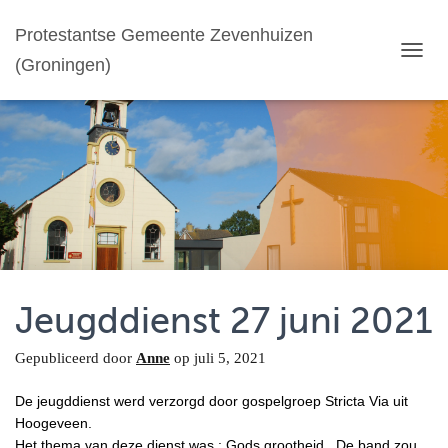
Protestantse Gemeente Zevenhuizen
(Groningen)
T
O
G
G
L
E
N
A
V
I
G
A
T
Jeugddienst 27 juni 2021
I
E
Gepubliceerd door
Anne
op
juli 5, 2021
De jeugddienst werd verzorgd door gospelgroep Stricta Via uit
Hoogeveen.
Het thema van deze dienst was : Gods grootheid . De band zou