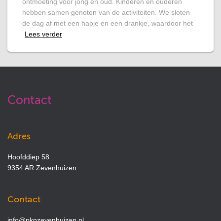
ontmoeting voor jong en oud. Kinderen en ouderen
hebben samen genoten van de activiteiten. We sloten
de dag af met een hapje en een drankje, waardoor het
Lees verder
Contact
Adres
Hoofddiep 58
9354 AR Zevenhuizen
Contact
info@pknzevenhuizen.nl