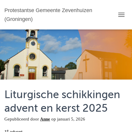
Protestantse Gemeente Zevenhuizen
(Groningen)
T
O
G
G
L
E
N
A
V
I
G
A
T
Liturgische schikkingen
I
E
advent en kerst 2025
Gepubliceerd door
Anne
op
januari 5, 2026
e
1
advent