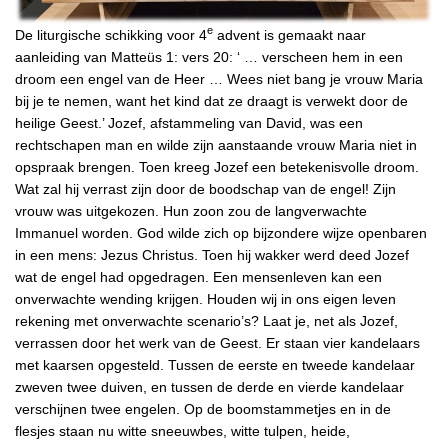
e
De liturgische schikking voor 4
advent is gemaakt naar
aanleiding van Matteüs 1: vers 20: ‘ … verscheen hem in een
droom een engel van de Heer … Wees niet bang je vrouw Maria
bij je te nemen, want het kind dat ze draagt is verwekt door de
heilige Geest.’ Jozef, afstammeling van David, was een
rechtschapen man en wilde zijn aanstaande vrouw Maria niet in
opspraak brengen. Toen kreeg Jozef een betekenisvolle droom.
Wat zal hij verrast zijn door de boodschap van de engel! Zijn
vrouw was uitgekozen. Hun zoon zou de langverwachte
Immanuel worden. God wilde zich op bijzondere wijze openbaren
in een mens: Jezus Christus. Toen hij wakker werd deed Jozef
wat de engel had opgedragen. Een mensenleven kan een
onverwachte wending krijgen. Houden wij in ons eigen leven
rekening met onverwachte scenario’s? Laat je, net als Jozef,
verrassen door het werk van de Geest. Er staan vier kandelaars
met kaarsen opgesteld. Tussen de eerste en tweede kandelaar
zweven twee duiven, en tussen de derde en vierde kandelaar
verschijnen twee engelen. Op de boomstammetjes en in de
flesjes staan nu witte sneeuwbes, witte tulpen, heide,