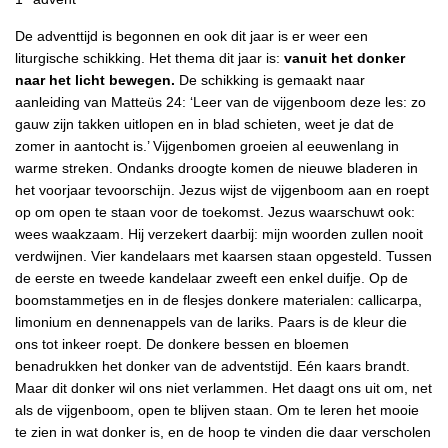
De adventtijd is begonnen en ook dit jaar is er weer een
liturgische schikking. Het thema dit jaar is:
vanuit het donker
naar het licht bewegen.
De schikking is gemaakt naar
aanleiding van Matteüs 24: ‘Leer van de vijgenboom deze les: zo
gauw zijn takken uitlopen en in blad schieten, weet je dat de
zomer in aantocht is.’ Vijgenbomen groeien al eeuwenlang in
warme streken. Ondanks droogte komen de nieuwe bladeren in
het voorjaar tevoorschijn. Jezus wijst de vijgenboom aan en roept
op om open te staan voor de toekomst. Jezus waarschuwt ook:
wees waakzaam. Hij verzekert daarbij: mijn woorden zullen nooit
verdwijnen. Vier kandelaars met kaarsen staan opgesteld. Tussen
de eerste en tweede kandelaar zweeft een enkel duifje. Op de
boomstammetjes en in de flesjes donkere materialen: callicarpa,
limonium en dennenappels van de lariks. Paars is de kleur die
ons tot inkeer roept. De donkere bessen en bloemen
benadrukken het donker van de adventstijd. Eén kaars brandt.
Maar dit donker wil ons niet verlammen. Het daagt ons uit om, net
als de vijgenboom, open te blijven staan. Om te leren het mooie
te zien in wat donker is, en de hoop te vinden die daar verscholen