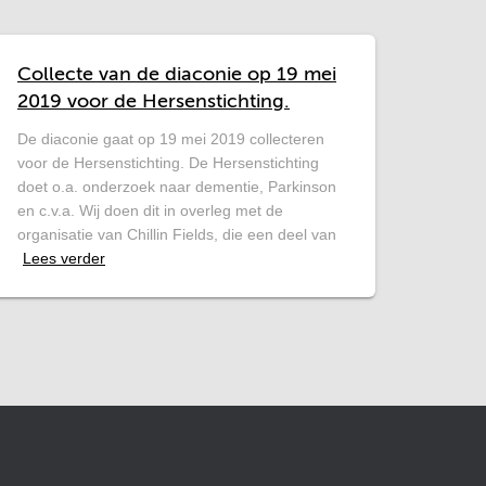
Collecte van de diaconie op 19 mei
2019 voor de Hersenstichting .
De diaconie gaat op 19 mei 2019 collecteren
voor de Hersenstichting. De Hersenstichting
doet o.a. onderzoek naar dementie, Parkinson
en c.v.a. Wij doen dit in overleg met de
organisatie van Chillin Fields, die een deel van
Lees verder