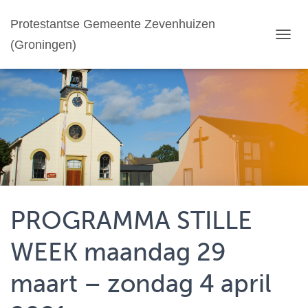
Protestantse Gemeente Zevenhuizen
(Groningen)
T
O
G
G
L
E
N
A
V
I
G
A
T
PROGRAMMA STILLE
I
E
WEEK maandag 29
maart – zondag 4 april