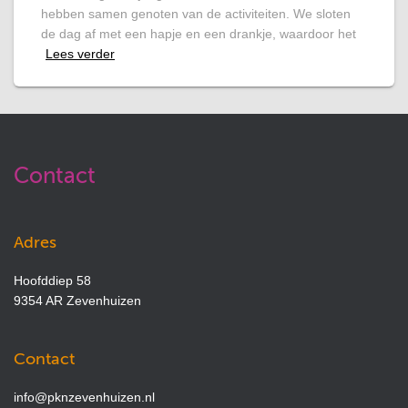
hebben samen genoten van de activiteiten. We sloten
de dag af met een hapje en een drankje, waardoor het
Lees verder
Contact
Adres
Hoofddiep 58
9354 AR Zevenhuizen
Contact
info@pknzevenhuizen.nl