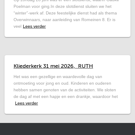
Poelman voor ging.In deze slotdienst sluiten we het
“winter”-werk af. Deze feestelijke dienst had als thema
Overwinnaars, naar aanleiding van Romeinen 8. Er is
veel
Lees verder
Kliederkerk 31 mei 2026, RUTH
Het was een gezellige en waardevolle dag van
ontmoeting voor jong en oud. Kinderen en ouderen
hebben samen genoten van de activiteiten. We sloten
de dag af met een hapje en een drankje, waardoor het
Lees verder