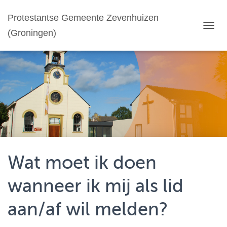
Protestantse Gemeente Zevenhuizen
(Groningen)
T
O
G
G
L
E
N
A
V
I
G
A
T
Wat moet ik doen
I
E
wanneer ik mij als lid
aan/af wil melden?